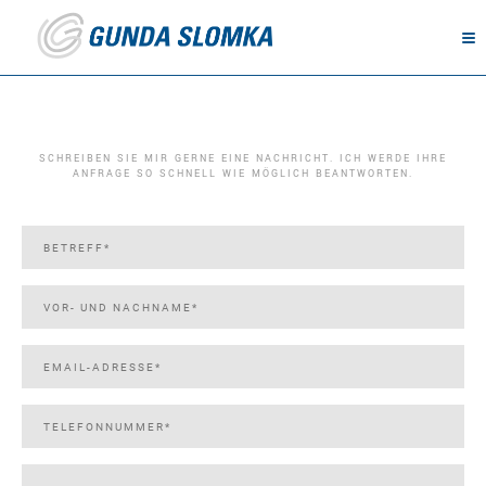
SCHREIBEN SIE MIR GERNE EINE NACHRICHT. ICH WERDE IHRE
ANFRAGE SO SCHNELL WIE MÖGLICH BEANTWORTEN.