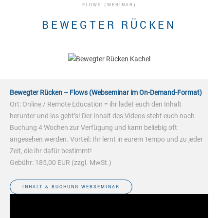
FLOWS (WEBINAR)
BEWEGTER RÜCKEN
Bewegter Rücken – Flows (Webseminar im On-Demand-Format)
Ort: Online / Remote Education = ihr ladet euch den Inhalt
herunter und los geht’s! Der Inhalt des Videos steht euch nach
Buchung 4 Wochen zur Verfügung und kann beliebig oft
angesehen werden. Vorteil: Ihr lernt in eurem Tempo und zu jeder
Zeit, die ihr dafür bestimmt!
Gebühr: 185,00 EUR (zzgl. MwSt.)
INHALT & BUCHUNG WEBSEMINAR