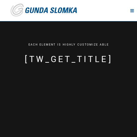
E
A
C
H
E
L
E
M
E
N
T
I
S
H
I
G
H
L
Y
C
U
S
T
O
M
I
Z
E
A
B
L
E
[
T
W
_
G
E
T
_
T
I
T
L
E
]