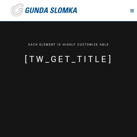
E
A
C
H
E
L
E
M
E
N
T
I
S
H
I
G
H
L
Y
C
U
S
T
O
M
I
Z
E
A
B
L
E
[
T
W
_
G
E
T
_
T
I
T
L
E
]