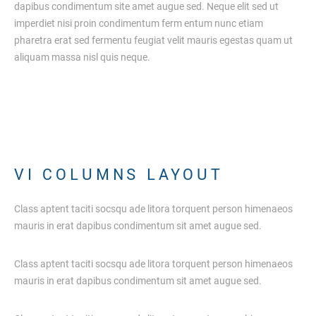
dapibus condimentum site amet augue sed. Neque elit sed ut
imperdiet nisi proin condimentum ferm entum nunc etiam
pharetra erat sed fermentu feugiat velit mauris egestas quam ut
aliquam massa nisl quis neque.
V
I
C
O
L
U
M
N
S
L
A
Y
O
U
T
Class aptent taciti socsqu ade litora torquent person himenaeos
mauris in erat dapibus condimentum sit amet augue sed.
Class aptent taciti socsqu ade litora torquent person himenaeos
mauris in erat dapibus condimentum sit amet augue sed.