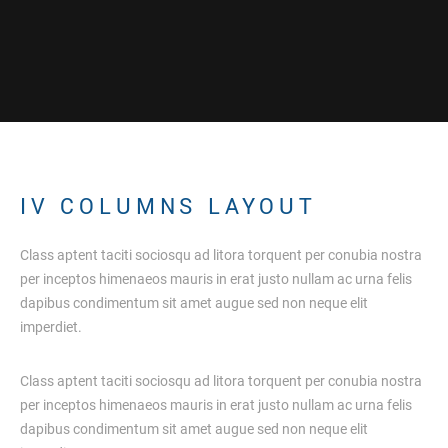
I
V
C
O
L
U
M
N
S
L
A
Y
O
U
T
Class aptent taciti sociosqu ad litora torquent per conubia nostra
per inceptos himenaeos mauris in erat justo nullam ac urna felis
dapibus condimentum sit amet augue sed non neque elit
imperdiet.
Class aptent taciti sociosqu ad litora torquent per conubia nostra
per inceptos himenaeos mauris in erat justo nullam ac urna felis
dapibus condimentum sit amet augue sed non neque elit