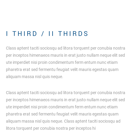
I
T
H
I
R
D
/
I
I
T
H
I
R
D
S
Class aptent taciti sociosqu ad litora torquent per conubia nostra
per inceptos himenaeos mauris in erat justo nullam neque elit sed
ute imperdiet nisi proin condimentum ferm entum nunc etiam
pharetra erat sed fermentu feugiat velit mauris egestas quam
aliquam massa nisl quis neque.
Class aptent taciti sociosqu ad litora torquent per conubia nostra
per inceptos himenaeos mauris in erat justo nullam neque elit sed
ute imperdiet nisi proin condimentum ferm entum nunc etiam
pharetra erat sed fermentu feugiat velit mauris egestas quam
aliquam massa nisl quis neque. Class aptent taciti sociosqu ad
litora torquent per conubia nostra per inceptos hi