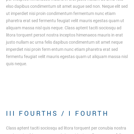
elso dapibus condimentum sit amet augue sed non. Neque elit sed
ut imperdiet nisi proin condimentum fermentum nunc etiam
pharetra erat sed fermentu feugiat velit mauris egestas quam ut
aliquam massa nisl quis neque. Class aptent taciti sociosqu ad
litora torquent persot nostra inceptos himenaeos mauris in erat
justo nullam ac urna felis dapibus condimentum sit amet neque
imperdiet nisi proin ferm entum nunc etiam pharetra erat sed
fermentu feugiat velit mauris egestas quam ut aliquam massa nisl
quis neque.
I
I
I
F
O
U
R
T
H
S
/
I
F
O
U
R
T
H
Class aptent taciti sociosqu ad litora torquent per conubia nostra