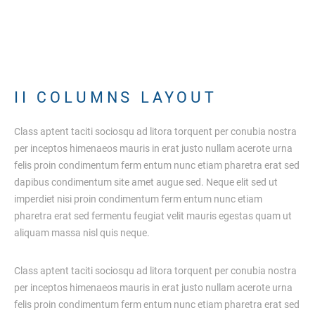
I
I
C
O
L
U
M
N
S
L
A
Y
O
U
T
Class aptent taciti sociosqu ad litora torquent per conubia nostra
per inceptos himenaeos mauris in erat justo nullam acerote urna
felis proin condimentum ferm entum nunc etiam pharetra erat sed
dapibus condimentum site amet augue sed. Neque elit sed ut
imperdiet nisi proin condimentum ferm entum nunc etiam
pharetra erat sed fermentu feugiat velit mauris egestas quam ut
aliquam massa nisl quis neque.
Class aptent taciti sociosqu ad litora torquent per conubia nostra
per inceptos himenaeos mauris in erat justo nullam acerote urna
felis proin condimentum ferm entum nunc etiam pharetra erat sed