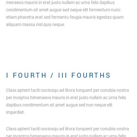
menaeos mauris in erat justo nullam ac urna felis dapibus
condimentum sit amet augue sed neque elit fermentum nunc
etiam pharetra erat sed fermentu feugia mauris egestas quam
aliquam massa nisl quis neque.
I
F
O
U
R
T
H
/
I
I
I
F
O
U
R
T
H
S
Class aptent taciti sociosqu ad litora torquent per conubia nostra
per inceptos himenaeos mauris in erat justo nullam ac urna felis
dapibus condimentum sit amet augue sed non neque elit
imperdiet.
Class aptent taciti sociosqu ad litora torquent per conubia nostra
per inceptos himenaeos mauris in erat justo nullam ac urna felis